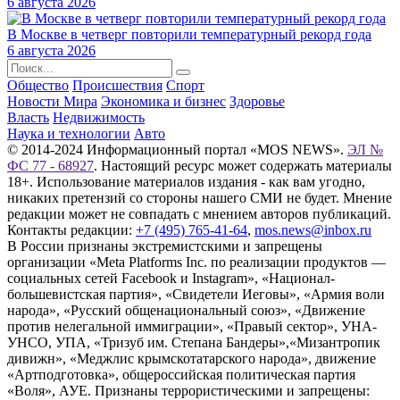
6 августа 2026
В Москве в четверг повторили температурный рекорд года
6 августа 2026
Общество
Происшествия
Спорт
Новости Мира
Экономика и бизнес
Здоровье
Власть
Недвижимость
Наука и технологии
Авто
© 2014-2024 Информационный портал «MOS NEWS».
ЭЛ №
ФС 77 - 68927
. Настоящий ресурс может содержать материалы
18+. Использование материалов издания - как вам угодно,
никаких претензий со стороны нашего СМИ не будет. Мнение
редакции может не совпадать с мнением авторов публикаций.
Контакты редакции:
+7 (495) 765-41-64
,
mos.news@inbox.ru
В России признаны экстремистскими и запрещены
организации «Meta Platforms Inc. по реализации продуктов —
социальных сетей Facebook и Instagram», «Национал-
большевистская партия», «Свидетели Иеговы», «Армия воли
народа», «Русский общенациональный союз», «Движение
против нелегальной иммиграции», «Правый сектор», УНА-
УНСО, УПА, «Тризуб им. Степана Бандеры»,«Мизантропик
дивижн», «Меджлис крымскотатарского народа», движение
«Артподготовка», общероссийская политическая партия
«Воля», АУЕ. Признаны террористическими и запрещены: