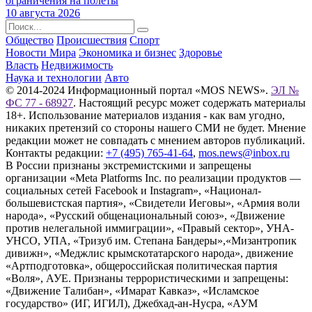
ограничения на полеты
10 августа 2026
Общество
Происшествия
Спорт
Новости Мира
Экономика и бизнес
Здоровье
Власть
Недвижимость
Наука и технологии
Авто
© 2014-2024 Информационный портал «MOS NEWS».
ЭЛ №
ФС 77 - 68927
. Настоящий ресурс может содержать материалы
18+. Использование материалов издания - как вам угодно,
никаких претензий со стороны нашего СМИ не будет. Мнение
редакции может не совпадать с мнением авторов публикаций.
Контакты редакции:
+7 (495) 765-41-64
,
mos.news@inbox.ru
В России признаны экстремистскими и запрещены
организации «Meta Platforms Inc. по реализации продуктов —
социальных сетей Facebook и Instagram», «Национал-
большевистская партия», «Свидетели Иеговы», «Армия воли
народа», «Русский общенациональный союз», «Движение
против нелегальной иммиграции», «Правый сектор», УНА-
УНСО, УПА, «Тризуб им. Степана Бандеры»,«Мизантропик
дивижн», «Меджлис крымскотатарского народа», движение
«Артподготовка», общероссийская политическая партия
«Воля», АУЕ. Признаны террористическими и запрещены:
«Движение Талибан», «Имарат Кавказ», «Исламское
государство» (ИГ, ИГИЛ), Джебхад-ан-Нусра, «АУМ