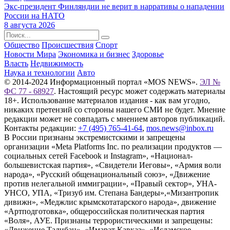
Экс-президент Финляндии не верит в нарративы о нападении
России на НАТО
8 августа 2026
Общество
Происшествия
Спорт
Новости Мира
Экономика и бизнес
Здоровье
Власть
Недвижимость
Наука и технологии
Авто
© 2014-2024 Информационный портал «MOS NEWS».
ЭЛ №
ФС 77 - 68927
. Настоящий ресурс может содержать материалы
18+. Использование материалов издания - как вам угодно,
никаких претензий со стороны нашего СМИ не будет. Мнение
редакции может не совпадать с мнением авторов публикаций.
Контакты редакции:
+7 (495) 765-41-64
,
mos.news@inbox.ru
В России признаны экстремистскими и запрещены
организации «Meta Platforms Inc. по реализации продуктов —
социальных сетей Facebook и Instagram», «Национал-
большевистская партия», «Свидетели Иеговы», «Армия воли
народа», «Русский общенациональный союз», «Движение
против нелегальной иммиграции», «Правый сектор», УНА-
УНСО, УПА, «Тризуб им. Степана Бандеры»,«Мизантропик
дивижн», «Меджлис крымскотатарского народа», движение
«Артподготовка», общероссийская политическая партия
«Воля», АУЕ. Признаны террористическими и запрещены:
«Движение Талибан», «Имарат Кавказ», «Исламское