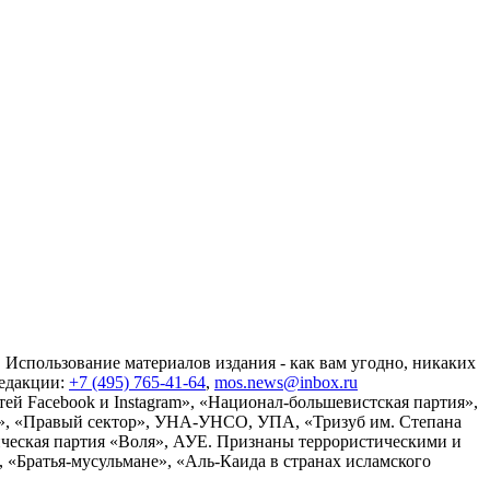
 Использование материалов издания - как вам угодно, никаких
редакции:
+7 (495) 765-41-64
,
mos.news@inbox.ru
ей Facebook и Instagram», «Национал-большевистская партия»,
», «Правый сектор», УНА-УНСО, УПА, «Тризуб им. Степана
ческая партия «Воля», АУЕ. Признаны террористическими и
«Братья-мусульмане», «Аль-Каида в странах исламского