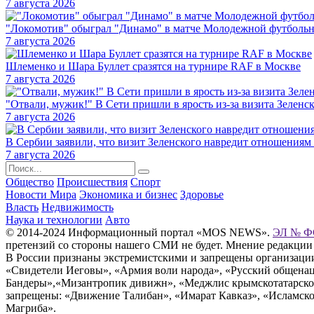
7 августа 2026
"Локомотив" обыграл "Динамо" в матче Молодежной футбольн
7 августа 2026
Шлеменко и Шара Буллет сразятся на турнире RAF в Москве
7 августа 2026
"Отвали, мужик!" В Сети пришли в ярость из-за визита Зеленс
7 августа 2026
В Сербии заявили, что визит Зеленского навредит отношениям 
7 августа 2026
Общество
Происшествия
Спорт
Новости Мира
Экономика и бизнес
Здоровье
Власть
Недвижимость
Наука и технологии
Авто
© 2014-2024 Информационный портал «MOS NEWS».
ЭЛ № ФС
претензий со стороны нашего СМИ не будет. Мнение редакции
В России признаны экстремистскими и запрещены организации «
«Свидетели Иеговы», «Армия воли народа», «Русский общена
Бандеры»,«Мизантропик дивижн», «Меджлис крымскотатарског
запрещены: «Движение Талибан», «Имарат Кавказ», «Исламское
Магриба».