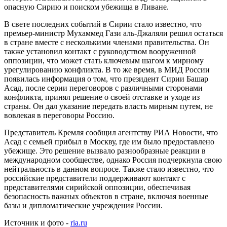
опасную Сирию и поиском убежища в Ливане.
В свете последних событий в Сирии стало известно, что
премьер-министр Мухаммед Гази аль-Джаляли решил остаться
в стране вместе с несколькими членами правительства. Он
также установил контакт с руководством вооруженной
оппозиции, что может стать ключевым шагом к мирному
урегулированию конфликта. В то же время, в МИД России
появилась информация о том, что президент Сирии Башар
Асад, после серии переговоров с различными сторонами
конфликта, принял решение о своей отставке и уходе из
страны. Он дал указание передать власть мирным путем, не
вовлекая в переговоры Россию.
Представитель Кремля сообщил агентству РИА Новости, что
Асад с семьей прибыл в Москву, где им было предоставлено
убежище. Это решение вызвало разнообразные реакции в
международном сообществе, однако Россия подчеркнула свою
нейтральность в данном вопросе. Также стало известно, что
российские представители поддерживают контакт с
представителями сирийской оппозиции, обеспечивая
безопасность важных объектов в стране, включая военные
базы и дипломатические учреждения России.
Источник и фото -
ria.ru