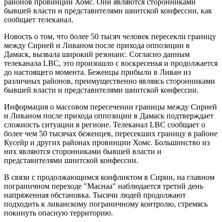
районов провинции Хомс. Они являются сторонниками
бывшей власти и представителями шиитской конфессии, как
сообщает телеканал.
Новость о том, что более 50 тысяч человек пересекли границу
между Сирией и Ливаном после прихода оппозиции в
Дамаск, вызвала широкий резонанс. Согласно данным
телеканала LBC, это произошло с воскресенья и продолжается
до настоящего момента. Беженцы прибыли в Ливан из
различных районов, преимущественно являясь сторонниками
бывшей власти и представителями шиитской конфессии.
Информация о массовом пересечении границы между Сирией
и Ливаном после прихода оппозиции в Дамаск подтверждает
сложность ситуации в регионе. Телеканал LBC сообщает о
более чем 50 тысячах беженцев, пересекших границу в районе
Кусейр и других районах провинции Хомс. Большинство из
них являются сторонниками бывшей власти и
представителями шиитской конфессии.
В связи с продолжающимся конфликтом в Сирии, на главном
пограничном переходе "Маснаа" наблюдается третий день
напряженная обстановка. Тысячи людей продолжают
подходить к ливанскому пограничному контролю, стремясь
покинуть опасную территорию.