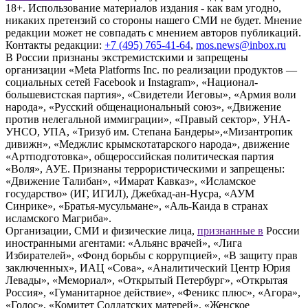
18+. Использование материалов издания - как вам угодно,
никаких претензий со стороны нашего СМИ не будет. Мнение
редакции может не совпадать с мнением авторов публикаций.
Контакты редакции:
+7 (495) 765-41-64
,
mos.news@inbox.ru
В России признаны экстремистскими и запрещены
организации «Meta Platforms Inc. по реализации продуктов —
социальных сетей Facebook и Instagram», «Национал-
большевистская партия», «Свидетели Иеговы», «Армия воли
народа», «Русский общенациональный союз», «Движение
против нелегальной иммиграции», «Правый сектор», УНА-
УНСО, УПА, «Тризуб им. Степана Бандеры»,«Мизантропик
дивижн», «Меджлис крымскотатарского народа», движение
«Артподготовка», общероссийская политическая партия
«Воля», АУЕ. Признаны террористическими и запрещены:
«Движение Талибан», «Имарат Кавказ», «Исламское
государство» (ИГ, ИГИЛ), Джебхад-ан-Нусра, «АУМ
Синрике», «Братья-мусульмане», «Аль-Каида в странах
исламского Магриба».
Организации, СМИ и физические лица,
признанные в
России
иностранными агентами: «Альянс врачей», «Лига
Избирателей», «Фонд борьбы с коррупцией», «В защиту прав
заключенных», ИАЦ «Сова», «Аналитический Центр Юрия
Левады», «Мемориал», «Открытый Петербург», «Открытая
Россия», «Гуманитарное действие», «Феникс плюс», «Агора»,
«Голос», «Комитет Солдатских матерей», «Женское