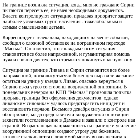
На границе возникла ситуация, когда многие граждане Сирии
пытаются пересечь ее, не имея необходимых документов.
Власти контролируют ситуацию, придавая приоритет защите
наиболее уязвимых групп населения - тяжелобольным и
семьям с маленькими детьми.
Корреспондент телеканала, находящийся на месте событий,
сообщил о сложной обстановке на пограничном переходе
"Маснаа". Он отметил, что с каждым часом ситуация
становится все более напряженной, и гуманитарная помощь
нужна срочно для тех, кто стремится покинуть опасную зону.
Ситуация на границе Ливана и Сирии становится все более
напряженной, поскольку тысячи беженцев выразили желание
остаться на улице у въезда в Ливан, опасаясь вернуться в
Сирию из-за угроз со стороны вооруженной оппозиции. В
понедельник вечером на КПП "Маснаа" произошла попытка
прорыва границы без оформления документов, однако
ливанским силовикам удалось предотвратить инцидент и
восстановить порядок. Восьмого декабря ситуация в Сирии
обострилась, когда представители вооруженной оппозиции
захватили гостелевидение в Дамаске и заявили о контроле над
страной. Возрастающая напряженность на границе и усиление
вооруженной оппозиции создают угрозу для беженцев,
которые сталкиваются с дилеммой между возвращением в