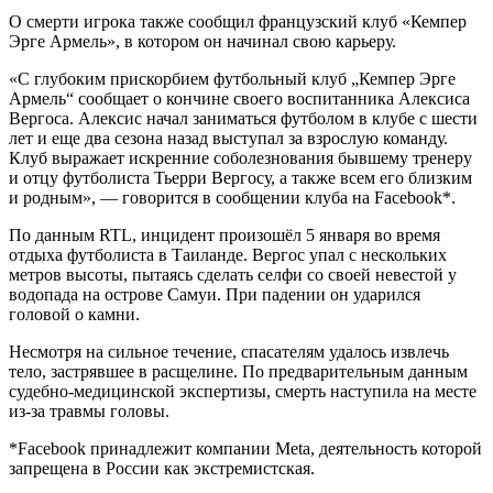
О смерти игрока также сообщил французский клуб «Кемпер
Эрге Армель», в котором он начинал свою карьеру.
«С глубоким прискорбием футбольный клуб „Кемпер Эрге
Армель“ сообщает о кончине своего воспитанника Алексиса
Вергоса. Алексис начал заниматься футболом в клубе с шести
лет и еще два сезона назад выступал за взрослую команду.
Клуб выражает искренние соболезнования бывшему тренеру
и отцу футболиста Тьерри Вергосу, а также всем его близким
и родным», — говорится в сообщении клуба на Facebook*.
По данным RTL, инцидент произошёл 5 января во время
отдыха футболиста в Таиланде. Вергос упал с нескольких
метров высоты, пытаясь сделать селфи со своей невестой у
водопада на острове Самуи. При падении он ударился
головой о камни.
Несмотря на сильное течение, спасателям удалось извлечь
тело, застрявшее в расщелине. По предварительным данным
судебно-медицинской экспертизы, смерть наступила на месте
из-за травмы головы.
*Facebook принадлежит компании Meta, деятельность которой
запрещена в России как экстремистская.