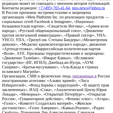
редакции может не совпадать с мнением авторов публикаций.
Контакты редакции:
+7 (495) 765-41-64
,
mos.news@inbox.ru
В России признаны экстремистскими и запрещены
организации «Meta Platforms Inc. по реализации продуктов —
социальных сетей Facebook и Instagram», «Национал-
большевистская партия», «Свидетели Иеговы», «Армия воли
народа», «Русский общенациональный союз», «Движение
против нелегальной иммиграции», «Правый сектор», УНА-
УНСО, УПА, «Тризуб им. Степана Бандеры»,«Мизантропик
дивижн», «Меджлис крымскотатарского народа», движение
«Артподготовка», общероссийская политическая партия
«Воля», АУЕ. Признаны террористическими и запрещены:
«Движение Талибан», «Имарат Кавказ», «Исламское
государство» (ИГ, ИГИЛ), Джебхад-ан-Нусра, «АУМ
Синрике», «Братья-мусульмане», «Аль-Каида в странах
исламского Магриба».
Организации, СМИ и физические лица,
признанные в
России
иностранными агентами: «Альянс врачей», «Лига
Избирателей», «Фонд борьбы с коррупцией», «В защиту прав
заключенных», ИАЦ «Сова», «Аналитический Центр Юрия
Левады», «Мемориал», «Открытый Петербург», «Открытая
Россия», «Гуманитарное действие», «Феникс плюс», «Агора»,
«Голос», «Комитет Солдатских матерей», «Женское
достоинство», «Голос Америки», «Кавказ.Реалии», «Радио
Свобода», Пономарев Лев Александрович, Савицкая