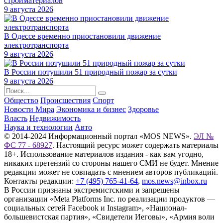
стройматериалов
9 августа 2026
В Одессе временно приостановили движение
электротранспорта
9 августа 2026
В России потушили 51 природный пожар за сутки
9 августа 2026
Общество
Происшествия
Спорт
Новости Мира
Экономика и бизнес
Здоровье
Власть
Недвижимость
Наука и технологии
Авто
© 2014-2024 Информационный портал «MOS NEWS».
ЭЛ №
ФС 77 - 68927
. Настоящий ресурс может содержать материалы
18+. Использование материалов издания - как вам угодно,
никаких претензий со стороны нашего СМИ не будет. Мнение
редакции может не совпадать с мнением авторов публикаций.
Контакты редакции:
+7 (495) 765-41-64
,
mos.news@inbox.ru
В России признаны экстремистскими и запрещены
организации «Meta Platforms Inc. по реализации продуктов —
социальных сетей Facebook и Instagram», «Национал-
большевистская партия», «Свидетели Иеговы», «Армия воли