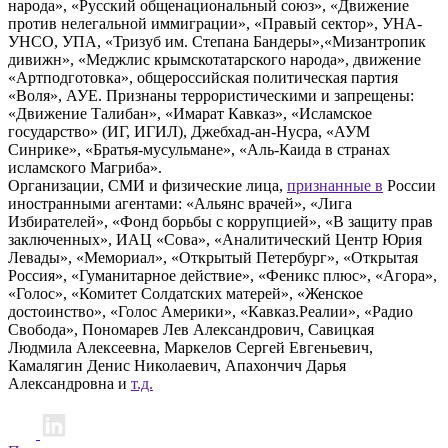
народа», «Русский общенациональный союз», «Движение
против нелегальной иммиграции», «Правый сектор», УНА-
УНСО, УПА, «Тризуб им. Степана Бандеры»,«Мизантропик
дивижн», «Меджлис крымскотатарского народа», движение
«Артподготовка», общероссийская политическая партия
«Воля», АУЕ. Признаны террористическими и запрещены:
«Движение Талибан», «Имарат Кавказ», «Исламское
государство» (ИГ, ИГИЛ), Джебхад-ан-Нусра, «АУМ
Синрике», «Братья-мусульмане», «Аль-Каида в странах
исламского Магриба».
Организации, СМИ и физические лица,
признанные в
России
иностранными агентами: «Альянс врачей», «Лига
Избирателей», «Фонд борьбы с коррупцией», «В защиту прав
заключенных», ИАЦ «Сова», «Аналитический Центр Юрия
Левады», «Мемориал», «Открытый Петербург», «Открытая
Россия», «Гуманитарное действие», «Феникс плюс», «Агора»,
«Голос», «Комитет Солдатских матерей», «Женское
достоинство», «Голос Америки», «Кавказ.Реалии», «Радио
Свобода», Пономарев Лев Александрович, Савицкая
Людмила Алексеевна, Маркелов Сергей Евгеньевич,
Камалягин Денис Николаевич, Апахончич Дарья
Александровна и
т.д.