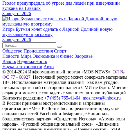
Геолог предупредила об угрозе для людей при извержении
вулкана на Гавайях
8 августа 2026
Игорь Бутман хочет сделать с Ларисой Долиной новую
музыкальную программу
8 августа 2026
Общество
Происшествия
Спорт
Новости Мира
Экономика и бизнес
Здоровье
Власть
Недвижимость
Наука и технологии
Авто
© 2014-2024 Информационный портал «MOS NEWS».
ЭЛ №
ФС 77 - 68927
. Настоящий ресурс может содержать материалы
18+. Использование материалов издания - как вам угодно,
никаких претензий со стороны нашего СМИ не будет. Мнение
редакции может не совпадать с мнением авторов публикаций.
Контакты редакции:
+7 (495) 765-41-64
,
mos.news@inbox.ru
В России признаны экстремистскими и запрещены
организации «Meta Platforms Inc. по реализации продуктов —
социальных сетей Facebook и Instagram», «Национал-
большевистская партия», «Свидетели Иеговы», «Армия воли
народа», «Русский общенациональный союз», «Движение
против нелегальной иммиграции», «Правый сектор», УНА-