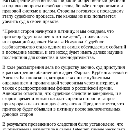
Рассмотрение дела вызвало широкий общественный резонанс
и подняло вопросы о свободе слова, борьбе с терроризмом и
правовой системе в целом. Стороны готовятся к последнему
этапу судебного процесса, где каждая из них попытается
убедить суд в своей правоте.
"Прения сторон начнутся в пятницу, и мы ожидаем, что
приговор будет оглашен в тот же день", - поделилась
информацией адвокат Наталья Исаулова. Судебное
разбирательство стало одним из самых обсуждаемых событий
в последние месяцы, и его исход будет иметь далеко идущие
последствия для общества и законодательства.
В ходе рассмотрения дела по существу заочно, суд приступил
к рассмотрению обвинений в адрес Фариды Курбангалеевой и
Алексея Барановского, которые связаны с публичным
оправданием и пропагандой терроризма через интернет, а
также с распространением фейков о российской армии.
Адвокаты отметили, что судебное следствие завершено, и в
скором времени можно ожидать прения сторон и запрос
прокурора о наказании для фигурантов. Предполагается, что
приговор будет объявлен в пятницу после заключительных
доводов сторон.
В результате проведенного следствия было установлено, что
Курбангалеева разместила в своем Telegram-канале несколько