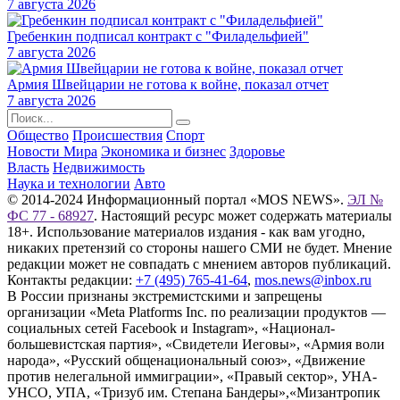
7 августа 2026
Гребенкин подписал контракт с "Филадельфией"
7 августа 2026
Армия Швейцарии не готова к войне, показал отчет
7 августа 2026
Общество
Происшествия
Спорт
Новости Мира
Экономика и бизнес
Здоровье
Власть
Недвижимость
Наука и технологии
Авто
© 2014-2024 Информационный портал «MOS NEWS».
ЭЛ №
ФС 77 - 68927
. Настоящий ресурс может содержать материалы
18+. Использование материалов издания - как вам угодно,
никаких претензий со стороны нашего СМИ не будет. Мнение
редакции может не совпадать с мнением авторов публикаций.
Контакты редакции:
+7 (495) 765-41-64
,
mos.news@inbox.ru
В России признаны экстремистскими и запрещены
организации «Meta Platforms Inc. по реализации продуктов —
социальных сетей Facebook и Instagram», «Национал-
большевистская партия», «Свидетели Иеговы», «Армия воли
народа», «Русский общенациональный союз», «Движение
против нелегальной иммиграции», «Правый сектор», УНА-
УНСО, УПА, «Тризуб им. Степана Бандеры»,«Мизантропик