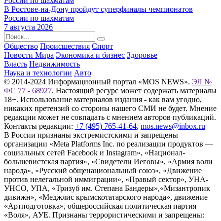
В Ростове-на-Дону пройдут суперфиналы чемпионатов
России по шахматам
7 августа 2026
Общество
Происшествия
Спорт
Новости Мира
Экономика и бизнес
Здоровье
Власть
Недвижимость
Наука и технологии
Авто
© 2014-2024 Информационный портал «MOS NEWS».
ЭЛ №
ФС 77 - 68927
. Настоящий ресурс может содержать материалы
18+. Использование материалов издания - как вам угодно,
никаких претензий со стороны нашего СМИ не будет. Мнение
редакции может не совпадать с мнением авторов публикаций.
Контакты редакции:
+7 (495) 765-41-64
,
mos.news@inbox.ru
В России признаны экстремистскими и запрещены
организации «Meta Platforms Inc. по реализации продуктов —
социальных сетей Facebook и Instagram», «Национал-
большевистская партия», «Свидетели Иеговы», «Армия воли
народа», «Русский общенациональный союз», «Движение
против нелегальной иммиграции», «Правый сектор», УНА-
УНСО, УПА, «Тризуб им. Степана Бандеры»,«Мизантропик
дивижн», «Меджлис крымскотатарского народа», движение
«Артподготовка», общероссийская политическая партия
«Воля», АУЕ. Признаны террористическими и запрещены: