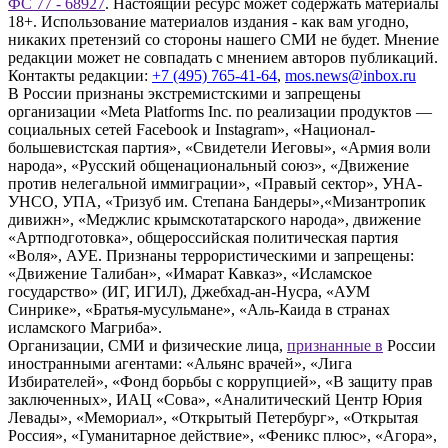
ФС 77 - 68927
. Настоящий ресурс может содержать материалы
18+. Использование материалов издания - как вам угодно,
никаких претензий со стороны нашего СМИ не будет. Мнение
редакции может не совпадать с мнением авторов публикаций.
Контакты редакции:
+7 (495) 765-41-64
,
mos.news@inbox.ru
В России признаны экстремистскими и запрещены
организации «Meta Platforms Inc. по реализации продуктов —
социальных сетей Facebook и Instagram», «Национал-
большевистская партия», «Свидетели Иеговы», «Армия воли
народа», «Русский общенациональный союз», «Движение
против нелегальной иммиграции», «Правый сектор», УНА-
УНСО, УПА, «Тризуб им. Степана Бандеры»,«Мизантропик
дивижн», «Меджлис крымскотатарского народа», движение
«Артподготовка», общероссийская политическая партия
«Воля», АУЕ. Признаны террористическими и запрещены:
«Движение Талибан», «Имарат Кавказ», «Исламское
государство» (ИГ, ИГИЛ), Джебхад-ан-Нусра, «АУМ
Синрике», «Братья-мусульмане», «Аль-Каида в странах
исламского Магриба».
Организации, СМИ и физические лица,
признанные в
России
иностранными агентами: «Альянс врачей», «Лига
Избирателей», «Фонд борьбы с коррупцией», «В защиту прав
заключенных», ИАЦ «Сова», «Аналитический Центр Юрия
Левады», «Мемориал», «Открытый Петербург», «Открытая
Россия», «Гуманитарное действие», «Феникс плюс», «Агора»,