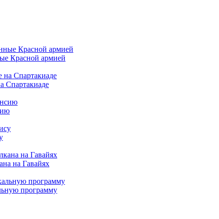
ные Красной армией
на Спартакиаде
сию
у
ана на Гавайях
альную программу