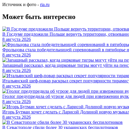
Источник и фото -
ria.ru
Может быть интересно
В Госдуме предложили Польше вернуть территории, отвоеван
8 августа 2026
Фрольцова стала победительницей соревнований в пятиборье 
8 августа 2026
Запашный рассказал, когда цирковые тигры могут уйти на пен
8 августа 2026
Итальянский шеф-повар раскрыл секрет популярности тирамис
8 августа 2026
Геолог предупредила об угрозе для людей при извержении вулк
8 августа 2026
Игорь Бутман хочет сделать с Ларисой Долиной новую музык
8 августа 2026
В Севастополе сбили более 30 украинских беспилотников