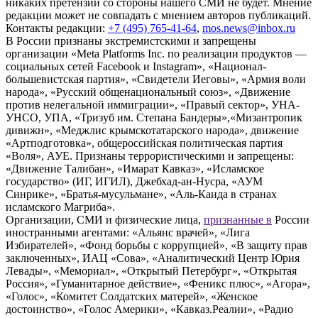
никаких претензий со стороны нашего СМИ не будет. Мнение
редакции может не совпадать с мнением авторов публикаций.
Контакты редакции:
+7 (495) 765-41-64
,
mos.news@inbox.ru
В России признаны экстремистскими и запрещены
организации «Meta Platforms Inc. по реализации продуктов —
социальных сетей Facebook и Instagram», «Национал-
большевистская партия», «Свидетели Иеговы», «Армия воли
народа», «Русский общенациональный союз», «Движение
против нелегальной иммиграции», «Правый сектор», УНА-
УНСО, УПА, «Тризуб им. Степана Бандеры»,«Мизантропик
дивижн», «Меджлис крымскотатарского народа», движение
«Артподготовка», общероссийская политическая партия
«Воля», АУЕ. Признаны террористическими и запрещены:
«Движение Талибан», «Имарат Кавказ», «Исламское
государство» (ИГ, ИГИЛ), Джебхад-ан-Нусра, «АУМ
Синрике», «Братья-мусульмане», «Аль-Каида в странах
исламского Магриба».
Организации, СМИ и физические лица,
признанные в
России
иностранными агентами: «Альянс врачей», «Лига
Избирателей», «Фонд борьбы с коррупцией», «В защиту прав
заключенных», ИАЦ «Сова», «Аналитический Центр Юрия
Левады», «Мемориал», «Открытый Петербург», «Открытая
Россия», «Гуманитарное действие», «Феникс плюс», «Агора»,
«Голос», «Комитет Солдатских матерей», «Женское
достоинство», «Голос Америки», «Кавказ.Реалии», «Радио