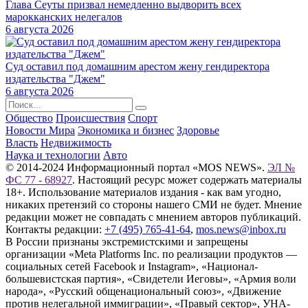
Глава Сеуты призвал немедленно выдворить всех
марокканских нелегалов
6 августа 2026
Суд оставил под домашним арестом жену гендиректора
издательства "Джем"
6 августа 2026
Общество
Происшествия
Спорт
Новости Мира
Экономика и бизнес
Здоровье
Власть
Недвижимость
Наука и технологии
Авто
© 2014-2024 Информационный портал «MOS NEWS».
ЭЛ №
ФС 77 - 68927
. Настоящий ресурс может содержать материалы
18+. Использование материалов издания - как вам угодно,
никаких претензий со стороны нашего СМИ не будет. Мнение
редакции может не совпадать с мнением авторов публикаций.
Контакты редакции:
+7 (495) 765-41-64
,
mos.news@inbox.ru
В России признаны экстремистскими и запрещены
организации «Meta Platforms Inc. по реализации продуктов —
социальных сетей Facebook и Instagram», «Национал-
большевистская партия», «Свидетели Иеговы», «Армия воли
народа», «Русский общенациональный союз», «Движение
против нелегальной иммиграции», «Правый сектор», УНА-