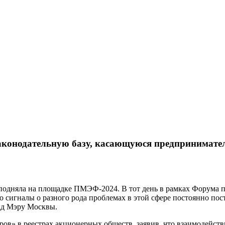
законодательную базу, касающуюся предпринимате
подняла на площадке ПМЭФ-2024. В тот день в рамках Форума 
о сигналы о разного рода проблемах в этой сфере постоянно по
ад Мэру Москвы.
в» в реестрах акционерных обществ, заявив, что взаимодействи