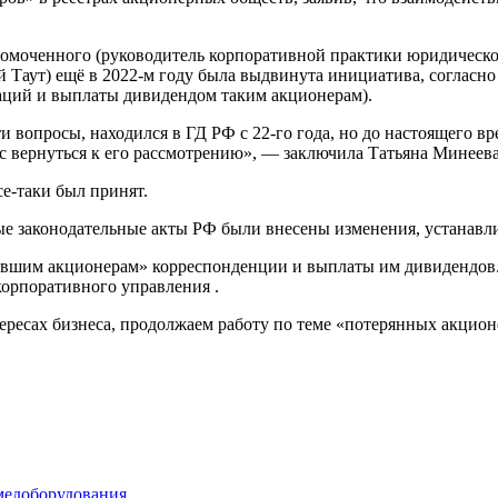
омоченного (руководитель корпоративной практики юридическо
Таут) ещё в 2022-м году была выдвинута инициатива, согласно
аций и выплаты дивидендом таким акционерам).
вопросы, находился в ГД РФ с 22-го года, но до настоящего вр
с вернуться к его рассмотрению», — заключила Татьяна Минеева
се-таки был принят.
ые законодательные акты РФ были внесены изменения, устанав
вшим акционерам» корреспонденции и выплаты им дивидендов. 
орпоративного управления .
ресах бизнеса, продолжаем работу по теме «потерянных акцион