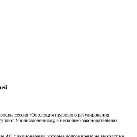
лей
прошла сессия «Эволюция правового регулирования
ступают Уполномоченному, а несколько законодательных
е АО с акционерами, которые долгое время не выходят на