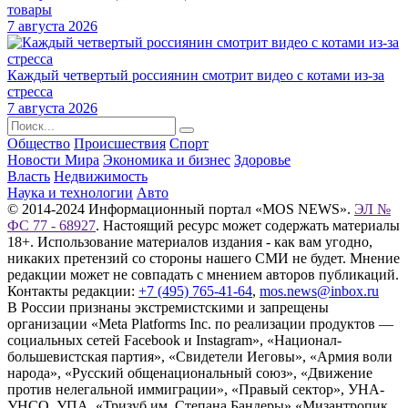
товары
7 августа 2026
Каждый четвертый россиянин смотрит видео с котами из-за
стресса
7 августа 2026
Общество
Происшествия
Спорт
Новости Мира
Экономика и бизнес
Здоровье
Власть
Недвижимость
Наука и технологии
Авто
© 2014-2024 Информационный портал «MOS NEWS».
ЭЛ №
ФС 77 - 68927
. Настоящий ресурс может содержать материалы
18+. Использование материалов издания - как вам угодно,
никаких претензий со стороны нашего СМИ не будет. Мнение
редакции может не совпадать с мнением авторов публикаций.
Контакты редакции:
+7 (495) 765-41-64
,
mos.news@inbox.ru
В России признаны экстремистскими и запрещены
организации «Meta Platforms Inc. по реализации продуктов —
социальных сетей Facebook и Instagram», «Национал-
большевистская партия», «Свидетели Иеговы», «Армия воли
народа», «Русский общенациональный союз», «Движение
против нелегальной иммиграции», «Правый сектор», УНА-
УНСО, УПА, «Тризуб им. Степана Бандеры»,«Мизантропик