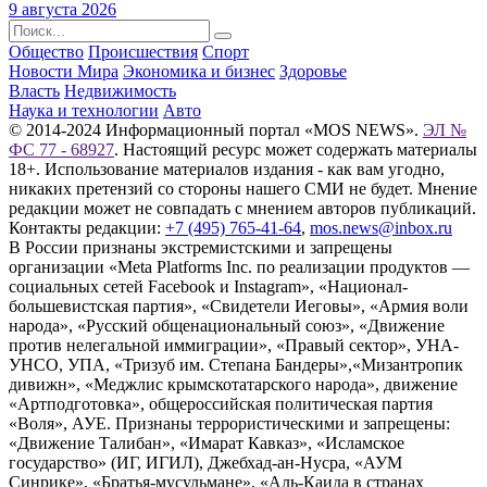
9 августа 2026
Общество
Происшествия
Спорт
Новости Мира
Экономика и бизнес
Здоровье
Власть
Недвижимость
Наука и технологии
Авто
© 2014-2024 Информационный портал «MOS NEWS».
ЭЛ №
ФС 77 - 68927
. Настоящий ресурс может содержать материалы
18+. Использование материалов издания - как вам угодно,
никаких претензий со стороны нашего СМИ не будет. Мнение
редакции может не совпадать с мнением авторов публикаций.
Контакты редакции:
+7 (495) 765-41-64
,
mos.news@inbox.ru
В России признаны экстремистскими и запрещены
организации «Meta Platforms Inc. по реализации продуктов —
социальных сетей Facebook и Instagram», «Национал-
большевистская партия», «Свидетели Иеговы», «Армия воли
народа», «Русский общенациональный союз», «Движение
против нелегальной иммиграции», «Правый сектор», УНА-
УНСО, УПА, «Тризуб им. Степана Бандеры»,«Мизантропик
дивижн», «Меджлис крымскотатарского народа», движение
«Артподготовка», общероссийская политическая партия
«Воля», АУЕ. Признаны террористическими и запрещены:
«Движение Талибан», «Имарат Кавказ», «Исламское
государство» (ИГ, ИГИЛ), Джебхад-ан-Нусра, «АУМ
Синрике», «Братья-мусульмане», «Аль-Каида в странах