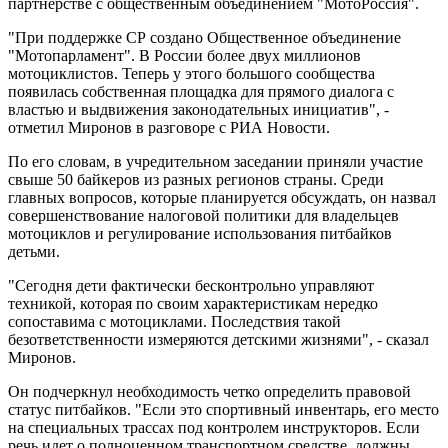
партнерстве с общественным объединением "МотоРоссия".
"При поддержке СР создано Общественное объединение
"Мотопарламент". В России более двух миллионов
мотоциклистов. Теперь у этого большого сообщества
появилась собственная площадка для прямого диалога с
властью и выдвижения законодательных инициатив", -
отметил Миронов в разговоре с РИА Новости.
По его словам, в учредительном заседании приняли участие
свыше 50 байкеров из разных регионов страны. Среди
главных вопросов, которые планируется обсуждать, он назвал
совершенствование налоговой политики для владельцев
мотоциклов и регулирование использования питбайков
детьми.
"Сегодня дети фактически бесконтрольно управляют
техникой, которая по своим характеристикам нередко
сопоставима с мотоциклами. Последствия такой
безответственности измеряются детскими жизнями", - сказал
Миронов.
Он подчеркнул необходимость четко определить правовой
статус питбайков. "Если это спортивный инвентарь, его место
на специальных трассах под контролем инструкторов. Если
речь идет о полноценном транспортном средстве, должны