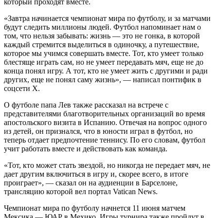
который проходят вместе.
«Завтра начинается чемпионат мира по футболу, и за матчами
будут следить миллионы людей. Футбол напоминает нам о
том, что нельзя забывать: жизнь — это не гонка, в которой
каждый стремится выделиться в одиночку, а путешествие,
которое мы учимся совершать вместе. Тот, кто умеет только
блестяще играть сам, но не умеет передавать мяч, еще не до
конца понял игру. А тот, кто не умеет жить с другими и ради
других, еще не понял саму жизнь», — написал понтифик в
соцсети X.
О футболе папа Лев также рассказал на встрече с
представителями благотворительных организаций во время
апостольского визита в Испанию. Отвечая на вопрос одного
из детей, он признался, что в юности играл в футбол, но
теперь отдает предпочтение теннису. По его словам, футбол
учит работать вместе и действовать как команда.
«Тот, кто может стать звездой, но никогда не передает мяч, не
дает другим включиться в игру и, скорее всего, в итоге
проиграет», — сказал он на аудиенции в Барселоне,
трансляцию которой вел портал Vatican News.
Чемпионат мира по футболу начнется 11 июня матчем
Мексика — ЮАР в Мехико. Игры турнира также пройдут в