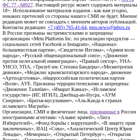
ФС 77 - 68927
. Настоящий ресурс может содержать материалы
18+. Использование материалов издания - как вам угодно,
никаких претензий со стороны нашего СМИ не будет. Мнение
редакции может не совпадать с мнением авторов публикаций.
Контакты редакции:
+7 (495) 765-41-64
,
mos.news@inbox.ru
В России признаны экстремистскими и запрещены
организации «Meta Platforms Inc. по реализации продуктов —
социальных сетей Facebook и Instagram», «Национал-
большевистская партия», «Свидетели Иеговы», «Армия воли
народа», «Русский общенациональный союз», «Движение
против нелегальной иммиграции», «Правый сектор», УНА-
УНСО, УПА, «Тризуб им. Степана Бандеры»,«Мизантропик
дивижн», «Меджлис крымскотатарского народа», движение
«Артподготовка», общероссийская политическая партия
«Воля», АУЕ. Признаны террористическими и запрещены:
«Движение Талибан», «Имарат Кавказ», «Исламское
государство» (ИГ, ИГИЛ), Джебхад-ан-Нусра, «АУМ
Синрике», «Братья-мусульмане», «Аль-Каида в странах
исламского Магриба».
Организации, СМИ и физические лица,
признанные в
России
иностранными агентами: «Альянс врачей», «Лига
Избирателей», «Фонд борьбы с коррупцией», «В защиту прав
заключенных», ИАЦ «Сова», «Аналитический Центр Юрия
Левады», «Мемориал», «Открытый Петербург», «Открытая
Россия», «Гуманитарное действие», «Феникс плюс», «Агора»,