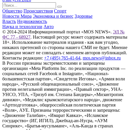
Общество
Происшествия
Спорт
Новости Мира
Экономика и бизнес
Здоровье
Власть
Недвижимость
Наука и технологии
Авто
© 2014-2024 Информационный портал «MOS NEWS».
ЭЛ №
ФС 77 - 68927
. Настоящий ресурс может содержать материалы
18+. Использование материалов издания - как вам угодно,
никаких претензий со стороны нашего СМИ не будет. Мнение
редакции может не совпадать с мнением авторов публикаций.
Контакты редакции:
+7 (495) 765-41-64
,
mos.news@inbox.ru
В России признаны экстремистскими и запрещены
организации «Meta Platforms Inc. по реализации продуктов —
социальных сетей Facebook и Instagram», «Национал-
большевистская партия», «Свидетели Иеговы», «Армия воли
народа», «Русский общенациональный союз», «Движение
против нелегальной иммиграции», «Правый сектор», УНА-
УНСО, УПА, «Тризуб им. Степана Бандеры»,«Мизантропик
дивижн», «Меджлис крымскотатарского народа», движение
«Артподготовка», общероссийская политическая партия
«Воля», АУЕ. Признаны террористическими и запрещены:
«Движение Талибан», «Имарат Кавказ», «Исламское
государство» (ИГ, ИГИЛ), Джебхад-ан-Нусра, «АУМ
Синрике», «Братья-мусульмане», «Аль-Каида в странах