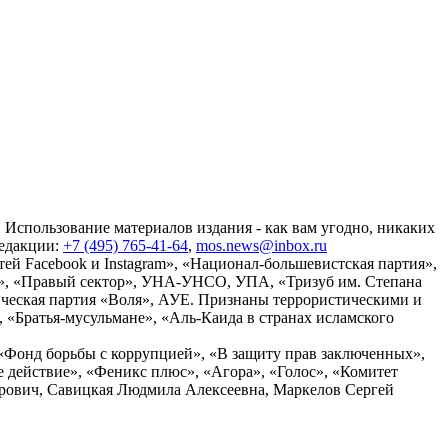
 Использование материалов издания - как вам угодно, никаких
редакции:
+7 (495) 765-41-64
,
mos.news@inbox.ru
ей Facebook и Instagram», «Национал-большевистская партия»,
», «Правый сектор», УНА-УНСО, УПА, «Тризуб им. Степана
ческая партия «Воля», АУЕ. Признаны террористическими и
«Братья-мусульмане», «Аль-Каида в странах исламского
«Фонд борьбы с коррупцией», «В защиту прав заключенных»,
действие», «Феникс плюс», «Агора», «Голос», «Комитет
дрович, Савицкая Людмила Алексеевна, Маркелов Сергей