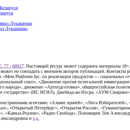
еларуси
вил Лукашенко
 77 - 68927
. Настоящий ресурс может содержать материалы 18+.
 может не совпадать с мнением авторов публикаций. Контакты 
Meta Platforms Inc. по реализации продуктов — социальных сет
циональный союз», «Движение против нелегальной иммиграции
о народа», движение «Артподготовка», общероссийская полити
 государство» (ИГ, ИГИЛ), Джебхад-ан-Нусра, «АУМ Синрике», 
ностранными агентами: «Альянс врачей», «Лига Избирателей», 
», «Открытый Петербург», «Открытая Россия», «Гуманитарное 
и», «Кавказ.Реалии», «Радио Свобода», Пономарев Лев Алексан
Александровна и
т.д.