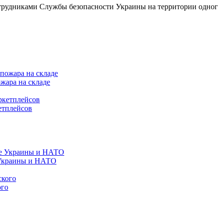
рудниками Службы безопасности Украины на территории одного из 
ожара на складе
етплейсов
е Украины и НАТО
ого