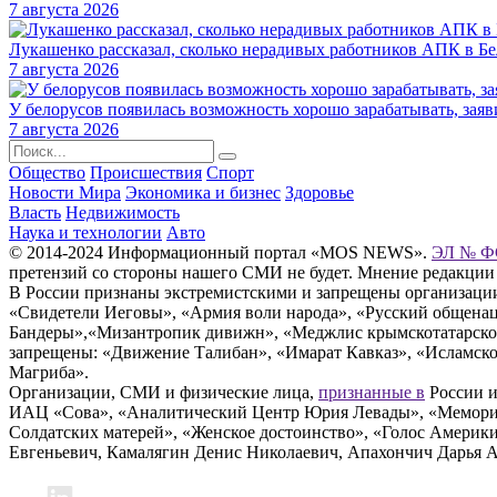
7 августа 2026
Лукашенко рассказал, сколько нерадивых работников АПК в Б
7 августа 2026
У белорусов появилась возможность хорошо зарабатывать, зая
7 августа 2026
Общество
Происшествия
Спорт
Новости Мира
Экономика и бизнес
Здоровье
Власть
Недвижимость
Наука и технологии
Авто
© 2014-2024 Информационный портал «MOS NEWS».
ЭЛ № ФС
претензий со стороны нашего СМИ не будет. Мнение редакции
В России признаны экстремистскими и запрещены организации «
«Свидетели Иеговы», «Армия воли народа», «Русский общена
Бандеры»,«Мизантропик дивижн», «Меджлис крымскотатарског
запрещены: «Движение Талибан», «Имарат Кавказ», «Исламское
Магриба».
Организации, СМИ и физические лица,
признанные в
России и
ИАЦ «Сова», «Аналитический Центр Юрия Левады», «Мемориал
Солдатских матерей», «Женское достоинство», «Голос Америк
Евгеньевич, Камалягин Денис Николаевич, Апахончич Дарья 