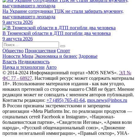
На Украине сотрудники ТЦК не стали забирать мужчину,
выгуливавшего леопарда
9 августа 2026
В Тюменской области в ДТП погибли два человека
9 августа 2026
Общество
Происшествия
Спорт
Новости Мира
Экономика и бизнес
Здоровье
Власть
Недвижимость
Наука и технологии
Авто
© 2014-2024 Информационный портал «MOS NEWS».
ЭЛ №
ФС 77 - 68927
. Настоящий ресурс может содержать материалы
18+. Использование материалов издания - как вам угодно,
никаких претензий со стороны нашего СМИ не будет. Мнение
редакции может не совпадать с мнением авторов публикаций.
Контакты редакции:
+7 (495) 765-41-64
,
mos.news@inbox.ru
В России признаны экстремистскими и запрещены
организации «Meta Platforms Inc. по реализации продуктов —
социальных сетей Facebook и Instagram», «Национал-
большевистская партия», «Свидетели Иеговы», «Армия воли
народа», «Русский общенациональный союз», «Движение
против нелегальной иммиграции», «Правый сектор», УНА-