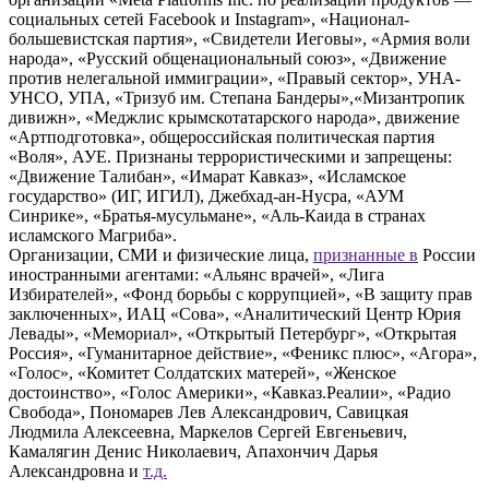
социальных сетей Facebook и Instagram», «Национал-
большевистская партия», «Свидетели Иеговы», «Армия воли
народа», «Русский общенациональный союз», «Движение
против нелегальной иммиграции», «Правый сектор», УНА-
УНСО, УПА, «Тризуб им. Степана Бандеры»,«Мизантропик
дивижн», «Меджлис крымскотатарского народа», движение
«Артподготовка», общероссийская политическая партия
«Воля», АУЕ. Признаны террористическими и запрещены:
«Движение Талибан», «Имарат Кавказ», «Исламское
государство» (ИГ, ИГИЛ), Джебхад-ан-Нусра, «АУМ
Синрике», «Братья-мусульмане», «Аль-Каида в странах
исламского Магриба».
Организации, СМИ и физические лица,
признанные в
России
иностранными агентами: «Альянс врачей», «Лига
Избирателей», «Фонд борьбы с коррупцией», «В защиту прав
заключенных», ИАЦ «Сова», «Аналитический Центр Юрия
Левады», «Мемориал», «Открытый Петербург», «Открытая
Россия», «Гуманитарное действие», «Феникс плюс», «Агора»,
«Голос», «Комитет Солдатских матерей», «Женское
достоинство», «Голос Америки», «Кавказ.Реалии», «Радио
Свобода», Пономарев Лев Александрович, Савицкая
Людмила Алексеевна, Маркелов Сергей Евгеньевич,
Камалягин Денис Николаевич, Апахончич Дарья
Александровна и
т.д.