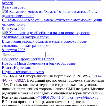
рублей
8 августа 2026
В Калмыкии колесо от "Камаза" отлетело в автомобиль, один
человек погиб
8 августа 2026
В Калининградской области начали проверку после
столкновения катера и лодки
8 августа 2026
Общество
Происшествия
Спорт
Новости Мира
Экономика и бизнес
Здоровье
Власть
Недвижимость
Наука и технологии
Авто
© 2014-2024 Информационный портал «MOS NEWS».
ЭЛ №
ФС 77 - 68927
. Настоящий ресурс может содержать материалы
18+. Использование материалов издания - как вам угодно,
никаких претензий со стороны нашего СМИ не будет. Мнение
редакции может не совпадать с мнением авторов публикаций.
Контакты редакции:
+7 (495) 765-41-64
,
mos.news@inbox.ru
В России признаны экстремистскими и запрещены
организации «Meta Platforms Inc. по реализации продуктов —