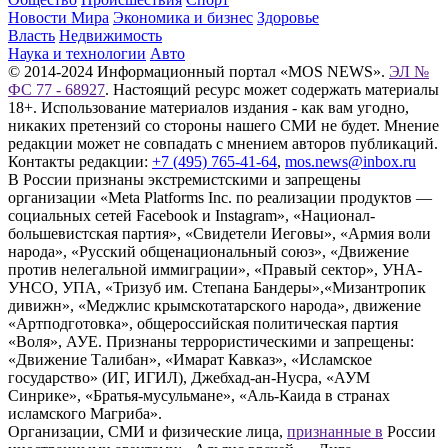
Новости Мира
Экономика и бизнес
Здоровье
Власть
Недвижимость
Наука и технологии
Авто
© 2014-2024 Информационный портал «MOS NEWS».
ЭЛ №
ФС 77 - 68927
. Настоящий ресурс может содержать материалы
18+. Использование материалов издания - как вам угодно,
никаких претензий со стороны нашего СМИ не будет. Мнение
редакции может не совпадать с мнением авторов публикаций.
Контакты редакции:
+7 (495) 765-41-64
,
mos.news@inbox.ru
В России признаны экстремистскими и запрещены
организации «Meta Platforms Inc. по реализации продуктов —
социальных сетей Facebook и Instagram», «Национал-
большевистская партия», «Свидетели Иеговы», «Армия воли
народа», «Русский общенациональный союз», «Движение
против нелегальной иммиграции», «Правый сектор», УНА-
УНСО, УПА, «Тризуб им. Степана Бандеры»,«Мизантропик
дивижн», «Меджлис крымскотатарского народа», движение
«Артподготовка», общероссийская политическая партия
«Воля», АУЕ. Признаны террористическими и запрещены:
«Движение Талибан», «Имарат Кавказ», «Исламское
государство» (ИГ, ИГИЛ), Джебхад-ан-Нусра, «АУМ
Синрике», «Братья-мусульмане», «Аль-Каида в странах
исламского Магриба».
Организации, СМИ и физические лица,
признанные в
России